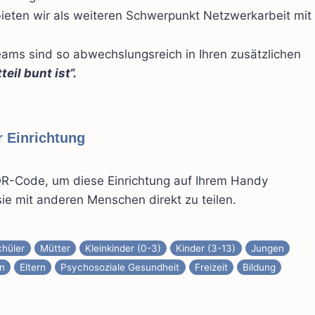
eten wir als weiteren Schwerpunkt Netzwerkarbeit mit
Teams sind so abwechslungsreich in Ihren zusätzlichen
teil bunt ist“.
 Einrichtung
R-Code, um diese Einrichtung auf Ihrem Handy
ie mit anderen Menschen direkt zu teilen.
chüler
Mütter
Kleinkinder (0-3)
Kinder (3-13)
Jungen
en
Eltern
Psychosoziale Gesundheit
Freizeit
Bildung