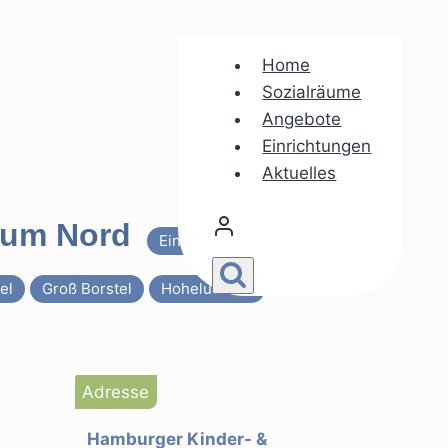
Home
Sozialräume
Angebote
Einrichtungen
Aktuelles
trum Nord
Einrichtung
el
Groß Borstel
Hoheluft-Ost
Adresse
Hamburger Kinder- &