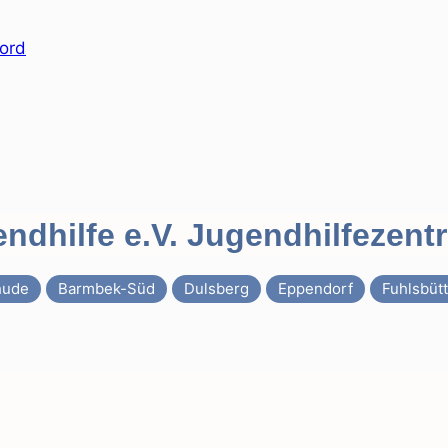
ndhilfe e.V. Jugendhilfezen
hude
Barmbek-Süd
Dulsberg
Eppendorf
Fuhlsbütt