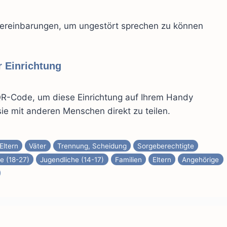
vereinbarungen, um ungestört sprechen zu können
 Einrichtung
R-Code, um diese Einrichtung auf Ihrem Handy
ie mit anderen Menschen direkt zu teilen.
Eltern
Väter
Trennung, Scheidung
Sorgeberechtigte
e (18-27)
Jugendliche (14-17)
Familien
Eltern
Angehörige