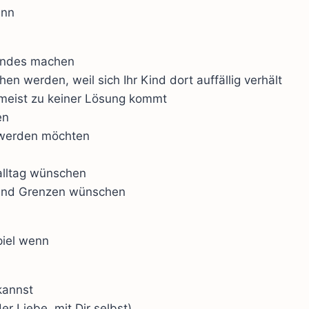
enn
Kindes machen
en werden, weil sich Ihr Kind dort auffällig verhält
es meist zu keiner Lösung kommt
en
r werden möchten
alltag wünschen
 und Grenzen wünschen
piel wenn
kannst
r Liebe, mit Dir selbst)