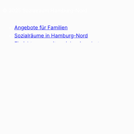
© 2025 Sozialraum Hamburg-Nord
Angebote für Familien
Sozialräume in Hamburg-Nord
Einrichtungen mit sozialen Angeboten
Allgemeiner Sozialer Dienst
Fachkräfte Netzwerk
Kontakt
Träger
Datenschutzerklärung
Impressum