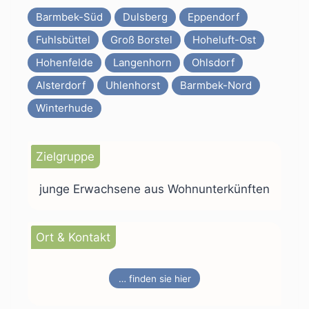
Barmbek-Süd
Dulsberg
Eppendorf
Fuhlsbüttel
Groß Borstel
Hoheluft-Ost
Hohenfelde
Langenhorn
Ohlsdorf
Alsterdorf
Uhlenhorst
Barmbek-Nord
Winterhude
Zielgruppe
junge Erwachsene aus Wohnunterkünften
Ort & Kontakt
… finden sie hier