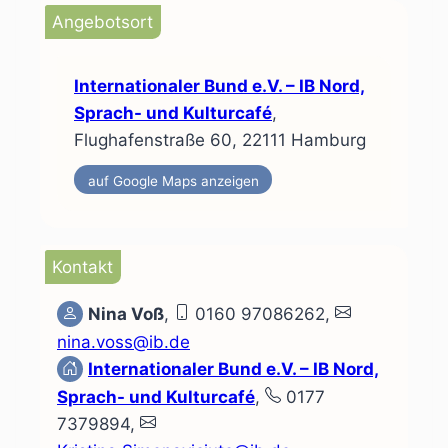
Angebotsort
Internationaler Bund e.V. – IB Nord,
Sprach- und Kulturcafé
,
Flughafenstraße 60, 22111 Hamburg
auf Google Maps anzeigen
Kontakt
Nina Voß
,
0160 97086262,
nina.voss@ib.de
Internationaler Bund e.V. – IB Nord,
Sprach- und Kulturcafé
,
0177
7379894,