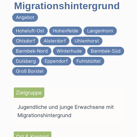
Migrationshintergrund
Angebot
Hoheluft-Ost
Hohenfelde
Langenhorn
Ohlsdorf
Alsterdorf
Uhlenhorst
Barmbek-Nord
Winterhude
Barmbek-Süd
Dulsberg
Eppendorf
Fuhlsbüttel
Groß Borstel
Zielgruppe
Jugendliche und junge Erwachsene mit
Migrationshintergrund
Ort & Kontakt