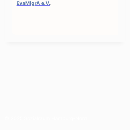
EvaMigrA e.V.
.
© 2025 Sozialraum Hamburg-Nord