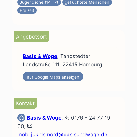
Jugendliche (14-17)
geflüchtete Menschen
Freizeit
Angebotsort
Basis & Woge
, Tangstedter
Landstraße 111, 22415 Hamburg
auf Google Maps anzeigen
Kontakt
Basis & Woge
,
0176 – 24 77 19
00,
mobi.jukids.nord@basisundwoge.de