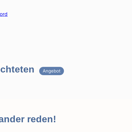
üchteten
Angebot
nander reden!